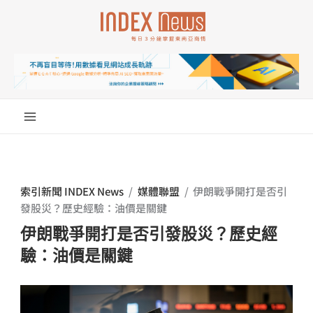
跳
至
主
要
內
容
索引新聞 INDEX News
/
媒體聯盟
/
伊朗戰爭開打是否引
發股災？歷史經驗：油價是關鍵
伊朗戰爭開打是否引發股災？歷史經
驗：油價是關鍵