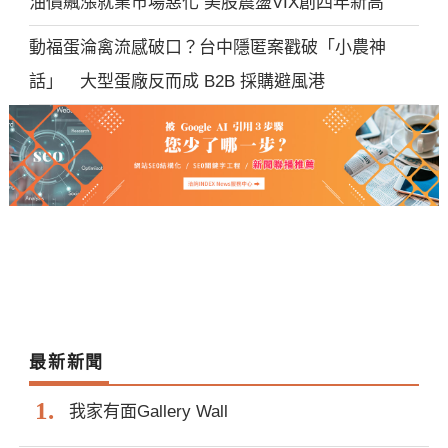
油價飆漲就業市場惡化 美股震盪VIX創四年新高
動福蛋淪禽流感破口？台中隱匿案戳破「小農神
話」 大型蛋廠反而成 B2B 採購避風港
最新新聞
我家有面Gallery Wall