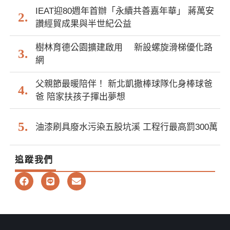
IEAT迎80週年首辦「永續共善嘉年華」 蔣萬安
讚經貿成果與半世紀公益
樹林育德公園擴建啟用 新設螺旋滑梯優化路
網
父親節最暖陪伴！ 新北凱撒棒球隊化身棒球爸
爸 陪家扶孩子揮出夢想
油漆刷具廢水污染五股坑溪 工程行最高罰300萬
追蹤我們
F
L
E
a
i
n
c
n
v
e
e
e
b
l
o
o