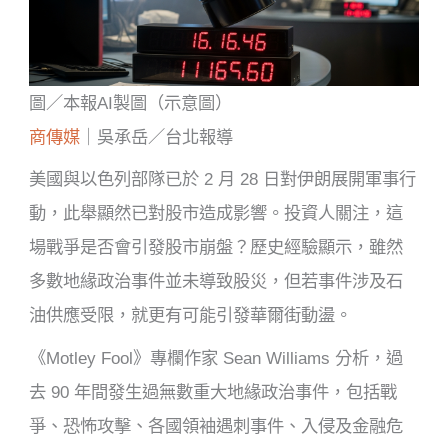
圖／本報AI製圖（示意圖）
商傳媒
｜吳承岳／台北報導
美國與以色列部隊已於 2 月 28 日對伊朗展開軍事行
動，此舉顯然已對股市造成影響。投資人關注，這
場戰爭是否會引發股市崩盤？歷史經驗顯示，雖然
多數地緣政治事件並未導致股災，但若事件涉及石
油供應受限，就更有可能引發華爾街動盪。
《Motley Fool》專欄作家 Sean Williams 分析，過
去 90 年間發生過無數重大地緣政治事件，包括戰
爭、恐怖攻擊、各國領袖遇刺事件、入侵及金融危