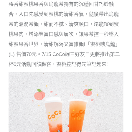
將香甜蜜桃果香與烏龍茶獨有的沉穩回甘巧妙融
合，入口先感受到蜜桃的清甜香氣，隨後帶出烏龍
茶的溫潤茶韻，甜而不膩、清爽順口，還能嚐到蜜
桃果肉，增添豐富口感與層次，讓果茶控一秒墜入
甜蜜果香世界，清甜解渴又富雅韻!「蜜桃映烏龍」
(L) 售價70元。7/15 CoCo週三好友日更將推出第二
杯0元活動回饋顧客，蜜桃控記得先筆記起來!