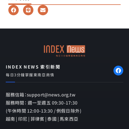
F
L
E
a
i
n
c
n
v
e
e
e
b
l
o
o
o
p
k
e
INDEX NEWS 索引新聞
每日3分鐘掌握東南亞商情
服務信箱：support@news.org.tw
服務時間： 週一至週五 09:30-17:30
(午休時間 12:00-13:30 / 例假日除外)
越南 | 印尼 | 菲律賓 | 泰國 | 馬來西亞