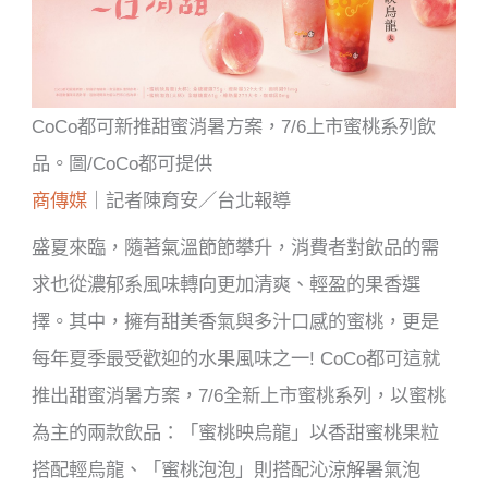
CoCo都可新推甜蜜消暑方案，7/6上市蜜桃系列飲
品。圖/CoCo都可提供
商傳媒
｜記者陳育安／台北報導
盛夏來臨，隨著氣溫節節攀升，消費者對飲品的需
求也從濃郁系風味轉向更加清爽、輕盈的果香選
擇。其中，擁有甜美香氣與多汁口感的蜜桃，更是
每年夏季最受歡迎的水果風味之一! CoCo都可這就
推出甜蜜消暑方案，7/6全新上市蜜桃系列，以蜜桃
為主的兩款飲品：「蜜桃映烏龍」以香甜蜜桃果粒
搭配輕烏龍、「蜜桃泡泡」則搭配沁涼解暑氣泡